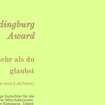
dingburg
Award
hr als du
glaubst
ke-award.de/home/
ge Gutachter für die
er Mitschülerinnen
r Kategorie „Talent